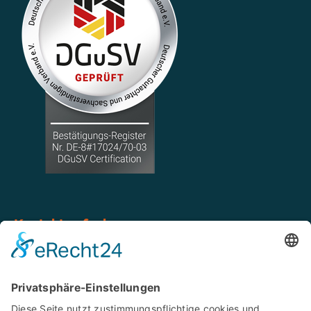
Kontakt aufnehmen
Tel: 02546 939 85 20
Mobil: 0151 668 975 79
WhatsApp: 0151 668 975 79