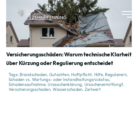
Skip
to
content
Versicherungsschäden: Warum technische Klarheit
über Kürzung oder Regulierung entscheidet
Tags:
Brandschaden
,
Gutachten
,
Haftpflicht
,
Hilfe
,
Regulierern
,
Schaden vs. Wartungs- oder Instandhaltungsrückstau
,
Schadensaufnahme
,
Urasachenklärung
,
Ursachenermittlungf
,
Versicherungsschaden
,
Wasserschaden
,
Zeitwert