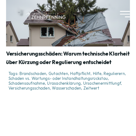
Skip
to
content
Versicherungsschäden: Warum technische Klarheit
über Kürzung oder Regulierung entscheidet
Tags:
Brandschaden
,
Gutachten
,
Haftpflicht
,
Hilfe
,
Regulierern
,
Schaden vs. Wartungs- oder Instandhaltungsrückstau
,
Schadensaufnahme
,
Urasachenklärung
,
Ursachenermittlungf
,
Versicherungsschaden
,
Wasserschaden
,
Zeitwert