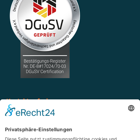
Kontakt aufnehmen
Tel: 02546 939 85 20
Mobil: 0151 668 975 79
WhatsApp: 0151 668 975 79