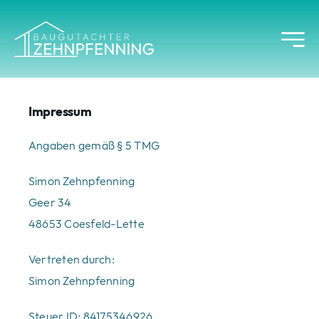
Skip
to
content
Impressum
Angaben gemäß § 5 TMG
Simon Zehnpfenning
Geer 34
48653 Coesfeld-Lette
Vertreten durch:
Simon Zehnpfenning
Steuer ID: 84175346926