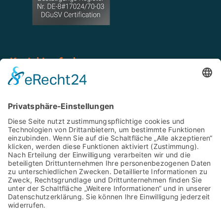
Kontakt aufnehmen
Tel: 02546 939 85 20
Mobil: 0151 668 975 79
WhatsApp: 0151 668 975 79
info@b-g-z.de
Baugutachter Zehnpfenning
Geer 34, 48653 Coesfeld-Lette