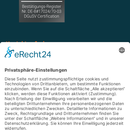
Kontakt aufnehmen
Tel: 02546 939 85 20
Mobil: 0151 668 975 79
WhatsApp: 0151 668 975 79
info@b-g-z.de
Baugutachter Zehnpfenning
Geer 34, 48653 Coesfeld-Lette