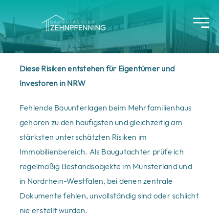
Skip
to
content
Diese Risiken entstehen für Eigentümer und
Investoren in NRW
Fehlende Bauunterlagen beim Mehrfamilienhaus
gehören zu den häufigsten und gleichzeitig am
stärksten unterschätzten Risiken im
Immobilienbereich. Als Baugutachter prüfe ich
regelmäßig Bestandsobjekte im Münsterland und
in Nordrhein-Westfalen, bei denen zentrale
Dokumente fehlen, unvollständig sind oder schlicht
nie erstellt wurden.