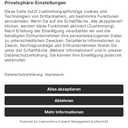
Kontakt aufnehmen
Tel: 02546 939 85 20
Mobil: 0151 668 975 79
WhatsApp: 0151 668 975 79
info@b-g-z.de
Baugutachter Zehnpfenning
Geer 34, 48653 Coesfeld-Lette
08.08.2026