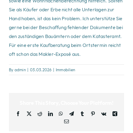
sowie eine Wohnflächenberechnung hilfreich. Sollten
Sie als Käufer oder Erbe nicht alle Unterlagen zur
Hand haben, ist das kein Problem. Ich unterstütze Sie
gerne bei der Beschaffung fehlender Dokumente bei
den zuständigen Bauämtern oder dem Katasteramt.
Für eine erste Kaufberatung beim Ortstermin reicht
oft schon das Makler-Exposé aus.
By
admin
|
03.03.2026
|
Immobilien
Share This Story, Choose Your Platform!
Facebook
X
Reddit
LinkedIn
WhatsApp
Telegram
Tumblr
Pinterest
Vk
Xing
Email