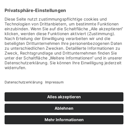
Mobil: 0151 668 975 79
WhatsApp: 0151 668 975 79
info@b-g-z.de
Baugutachter Zehnpfenning
Geer 34, 48653 Coesfeld-Lette
07.08.2026