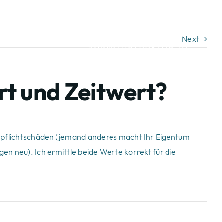
Kontaktieren Sie Uns!
Tel: 02546 939 85 20
r
Next
Mobil: 0151 668 975 79
rt und Zeitwert?
ftpflichtschäden (jemand anderes macht Ihr Eigentum
en neu). Ich ermittle beide Werte korrekt für die