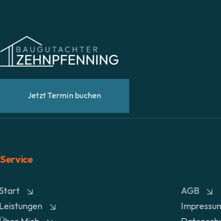
Jetzt Termin buchen
Service
Start
AGB
Leistungen
Impressu