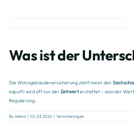
Skip
to
Leistungen
Übe
content
Was ist der Unters
Die Wohngebäudeversicherung zahlt meist den
Sachscha
kaputt) wird oft nur der
Zeitwert
erstattet – also der Wert
Regulierung.
By
admin
|
02.03.2026
|
Versicherungen