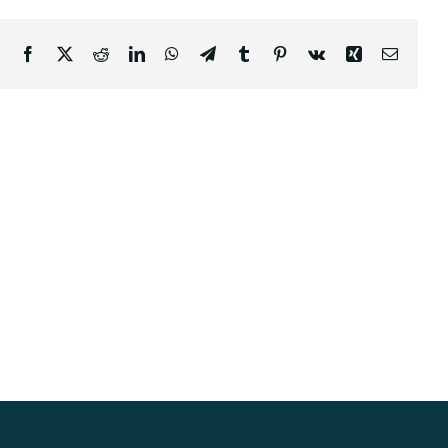
Facebook
X
Reddit
LinkedIn
WhatsApp
Telegram
Tumblr
Pinterest
Vk
Xing
Email