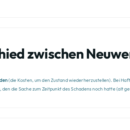
r mich
Kontakt
Zertifizierungsstelle
Ratgebe
chied zwischen Neuwe
den
(die Kosten, um den Zustand wiederherzustellen). Bei Ha
, den die Sache zum Zeitpunkt des Schadens noch hatte (alt geg