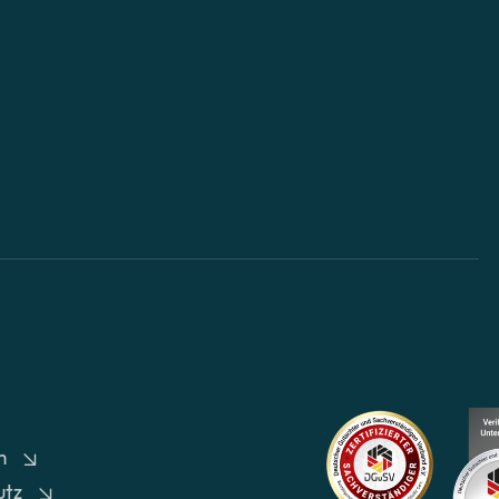
m
utz