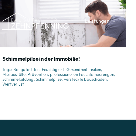
Skip
to
Leistungen
Übe
content
Schimmelpilze in der Immobilie!
Tags:
Baugutachten
,
Feuchtigkeit
,
Gesundheitsrisiken
,
Mietausfälle
,
Prävention
,
professionellen Feuchtemessungen
,
Schimmelbildung
,
Schimmelpilze
,
versteckte Bauschäden
,
Wertverlust