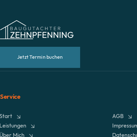
Jetzt Termin buchen
Service
Start
AGB
Leistungen
Impressu
Über Mich
Datensch