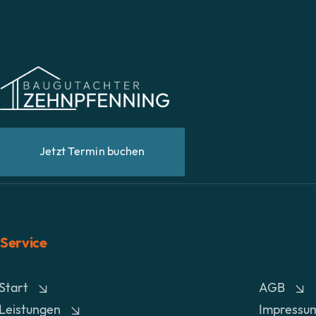
Jetzt Termin buchen
Service
Start
AGB
Leistungen
Impressu